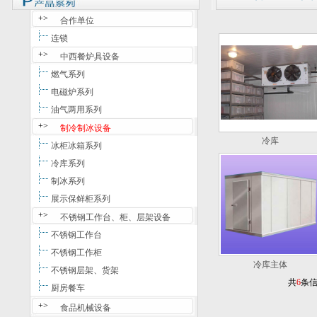
+>
合作单位
连锁
+>
中西餐炉具设备
燃气系列
电磁炉系列
油气两用系列
+>
制冷制冰设备
冷库
冰柜冰箱系列
冷库系列
制冰系列
展示保鲜柜系列
+>
不锈钢工作台、柜、层架设备
不锈钢工作台
不锈钢工作柜
冷库主体
不锈钢层架、货架
共
6
条
厨房餐车
+>
食品机械设备