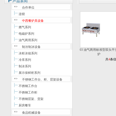
+>
合作单位
连锁
+>
中西餐炉具设备
燃气系列
电磁炉系列
油气两用系列
+>
制冷制冰设备
03 油气两用标准型双头平
冰柜冰箱系列
炉
共
4
条
冷库系列
制冰系列
展示保鲜柜系列
+>
不锈钢工作台、柜、层架设备
不锈钢工作台
不锈钢工作柜
不锈钢层架、货架
厨房餐车
+>
食品机械设备